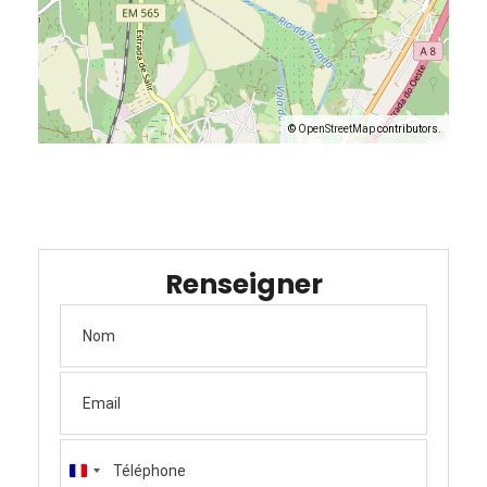
©
OpenStreetMap
contributors.
Renseigner
France